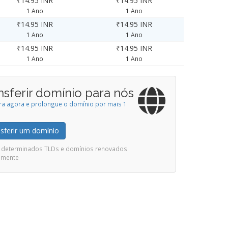
₹14.95 INR
₹14.95 INR
1 Ano
1 Ano
₹14.95 INR
₹14.95 INR
1 Ano
1 Ano
₹14.95 INR
₹14.95 INR
1 Ano
1 Ano
nsferir domínio para nós
ira agora e prolongue o domínio por mais 1
sferir um domínio
ui determinados TLDs e domínios renovados
emente