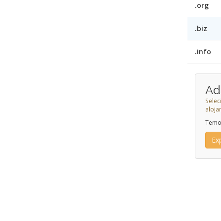
.org
.biz
.info
Ad
Selec
aloj
Temos
Ex