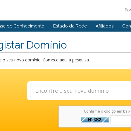
Po
ase de Conhecimento
Estado da Rede
Afiliados
Con
istar Domínio
e o seu novo domínio. Comece aqui a pesquisa
Confirme o código em baix