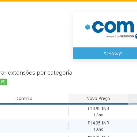
₹14.95/yr
rar extensões por categoria
(5)
Domínio
Novo Preço
₹14.95 INR
1 Ano
₹14.95 INR
1 Ano