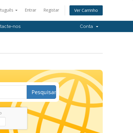
rtuguês
Entrar
Registar
Ver Carrinho
tacte-nos
Conta
Pesquisar
o