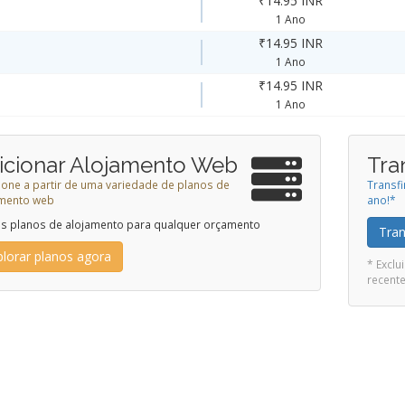
₹14.95 INR
1 Ano
₹14.95 INR
1 Ano
₹14.95 INR
1 Ano
icionar Alojamento Web
Tra
ione a partir de uma variedade de planos de
Transf
amento web
ano!*
 planos de alojamento para qualquer orçamento
Tran
plorar planos agora
* Excl
recent