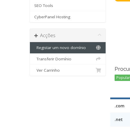
SEO Tools
CyberPanel Hosting
Acções
Registar um novo domínio
Transferir Domínio
Procu
Ver Carrinho
Popular 
.com
.net